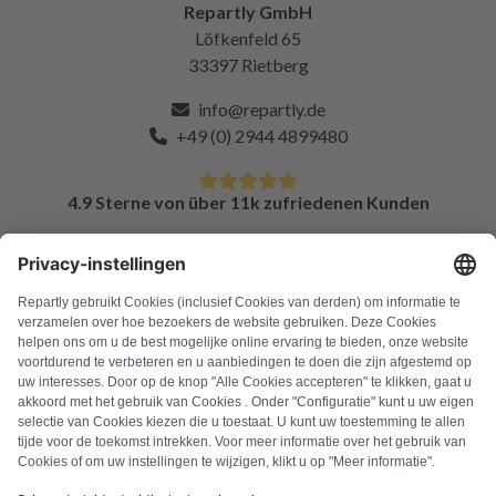
Repartly GmbH
Löfkenfeld 65
33397 Rietberg
info@repartly.de
+49 (0) 2944 4899480
4.9 Sterne von über 11k zufriedenen Kunden
FAQ
Alle Fehlercodes
Über uns
Presse
Impressum
Datenschutz