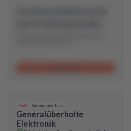
Für dieses Modell wurde
kein Produkt gefunden.
Schicke uns eine Anfrage und wir finden das
optimale Ersatzteil für Dich.
Anfrage senden
AEG
Generalüberholt
Generalüberholte
Elektronik