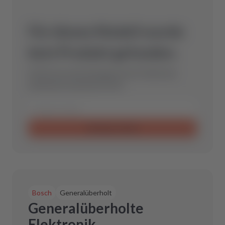
Für dieses Modell wurde
kein Produkt gefunden.
Schicke uns eine Anfrage und wir finden das
optimale Ersatzteil für Dich.
Anfrage senden
Bosch
Generalüberholt
Generalüberholte
Elektronik