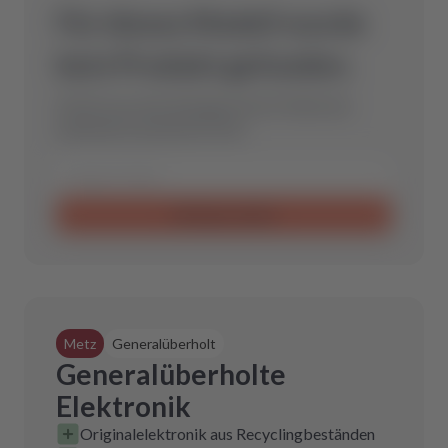
Für dieses Modell wurde
kein Produkt gefunden.
Schicke uns eine Anfrage und wir finden das
optimale Ersatzteil für Dich.
Anfrage senden
Metz
Generalüberholt
Generalüberholte
Elektronik
Originalelektronik aus Recyclingbeständen