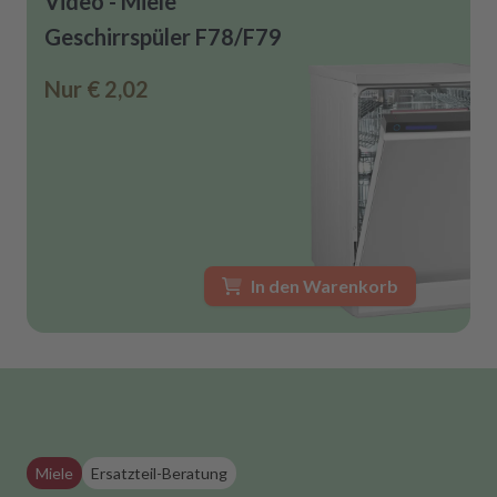
Video - Miele
Geschirrspüler F78/F79
Nur
€ 2,02
In den Warenkorb
Miele
Ersatzteil-Beratung