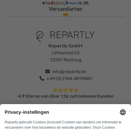
Versandarten
Repartly GmbH
Löfkenfeld 65
33397 Rietberg
info@repartly.de
+49 (0) 2944 4899480
4.9 Sterne von über 11k zufriedenen Kunden