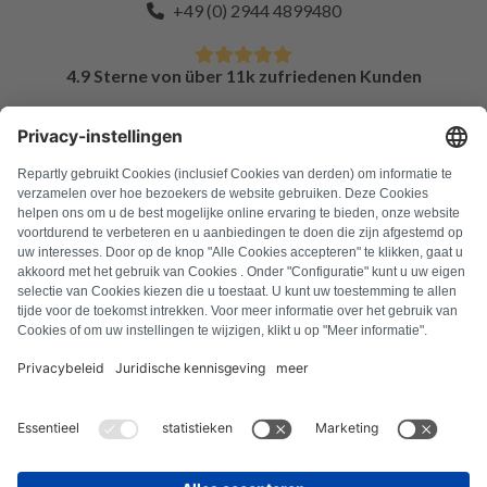
+49 (0) 2944 4899480
4.9 Sterne von über 11k zufriedenen Kunden
FAQ
Alle Fehlercodes
Über uns
Presse
Impressum
Datenschutz
AGB
Widerrufsbelehrung
Cookie-Richtlinie
Sicherheitsrichtlinien
Vertrag widerrufen