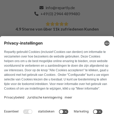
info@repartly.de
+49 (0) 2944 4899480
4.9 Sterne von über 11k zufriedenen Kunden
FAQ
Alle Fehlercodes
Über uns
Presse
Impressum
Datenschutz
AGB
Widerrufsbelehrung
Cookie-Richtlinie