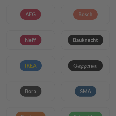
AEG
Bosch
Neff
Bauknecht
IKEA
Gaggenau
Bora
SMA