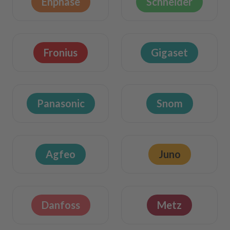
Enphase
Schneider
Fronius
Gigaset
Panasonic
Snom
Agfeo
Juno
Danfoss
Metz