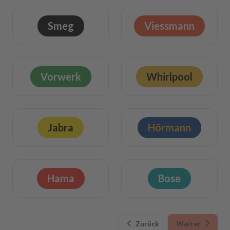
Smeg
Viessmann
Vorwerk
Whirlpool
Jabra
Hörmann
Hama
Bose
Zurück
Weiter