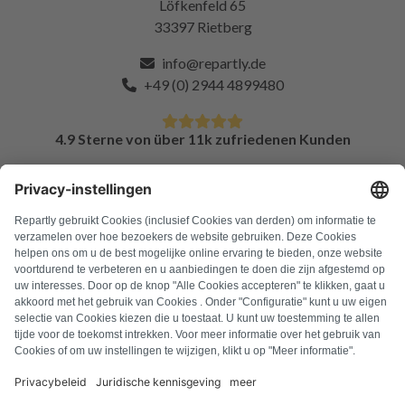
Löfkenfeld 65
33397 Rietberg
info@repartly.de
+49 (0) 2944 4899480
4.9 Sterne von über 11k zufriedenen Kunden
FAQ
Alle Fehlercodes
Über uns
Presse
Impressum
Datenschutz
AGB