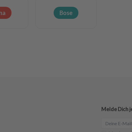
ma
Bose
Melde Dich j