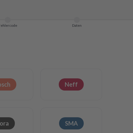
Fehlercode
Daten
osch
Neff
ora
SMA