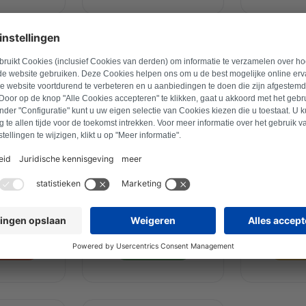
ider
Fronius
Gi
eo
Juno
Da
mann
Vorwerk
Whi