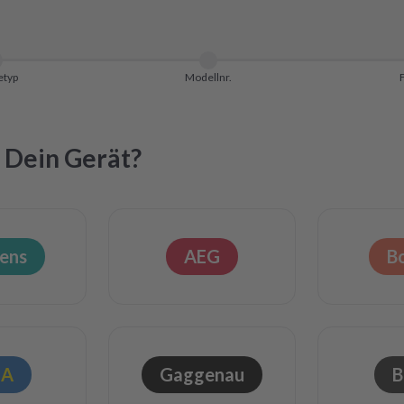
etyp
Modellnr.
 Dein Gerät?
ens
AEG
B
EA
Gaggenau
B