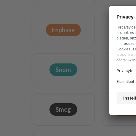
Enphase
Schne
Snom
Agf
Smeg
Viess