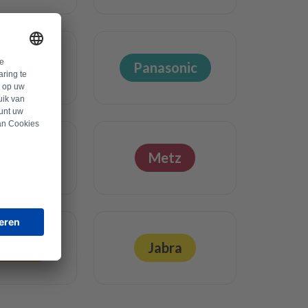
gaset
Panasonic
nfoss
Metz
rlpool
Jabra