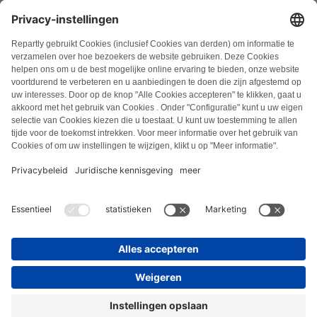
FAQ
Alle Fehlercodes
Über uns
Presse
Impressum
Datenschutz
AGB
Widerrufsbelehrung
Cookie-Richtlinie
Sicherheitsrichtlinien
Vertrag widerrufen
© Repartly
2026