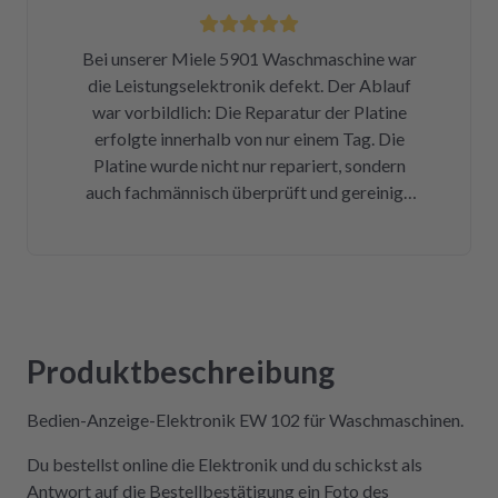
nicht erst wissen, was der Mieltechniker
gekostet hätte. Ich hoffe, wir werden in
Bei unserer Miele 5901 Waschmaschine war
Zukunft nicht wieder auf repartly
die Leistungselektronik defekt. Der Ablauf
zurückgreifen müssen. Aber gut zu wissen,
war vorbildlich: Die Reparatur der Platine
dass es diese Möglichkeit gibt! Werden wir
erfolgte innerhalb von nur einem Tag. Die
definitiv weiter empfehlen.
Platine wurde nicht nur repariert, sondern
auch fachmännisch überprüft und gereinigt.
Bereits nach insgesamt drei Tagen (inklusive
Versandweg) ist die Platine wieder eingebaut
und funktioniert einwandfrei! Wer Wert auf
Kompetenz, Schnelligkeit und Nachhaltigkeit
legt und seine Geräte lieber selbst repariert,
statt sie wegzuwerfen, ist hier genau richtig.
Produktbeschreibung
Der Aus- und Einbau der Platine war dank der
Videos auch sehr einfach und kostengünstig!
Bedien-Anzeige-Elektronik EW 102 für Waschmaschinen.
Absolute Empfehlung!
Du bestellst online die Elektronik und du schickst als
Antwort auf die Bestellbestätigung ein Foto des