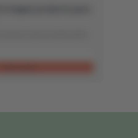
ó ningún producto para
encontraremos la pieza de repuesto óptima
Enviar consulta