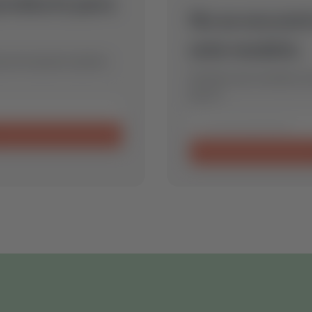
producto para
No se encontr
este modelo.
eza de repuesto óptima
Envíanos una consulta y 
para ti.