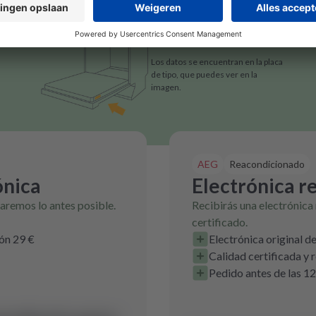
Los datos se encuentran en la placa
de tipo, que puedes ver en la
imagen.
AEG
Reacondicionado
ónica
Electrónica r
raremos lo antes posible.
Recibirás una electrónica
certificado.
ión 29 €
Electrónica original d
Calidad certificada y
Pedido antes de las 12