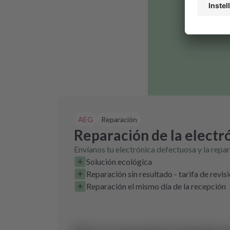
AEG
Reparación
Reparación de la electr
Envíanos tu electrónica defectuosa y la repa
Solución ecológica
Reparación sin resultado - tarifa de revis
Reparación el mismo día de la recepción