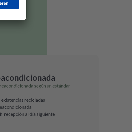
eacondicionada
 reacondicionada según un estándar
e existencias recicladas
 reacondicionada
h, recepción al día siguiente