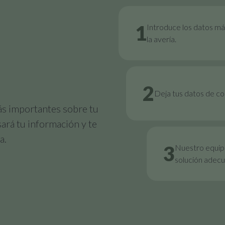
1
Introduce los datos má
la avería.
2
Deja tus datos de c
ás importantes sobre tu
sará tu información y te
a.
3
Nuestro equipo
solución adecu