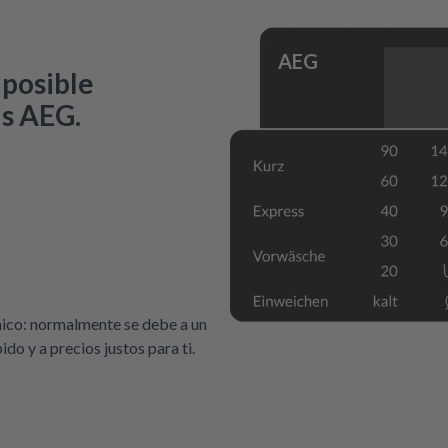
AEG
 posible
as AEG.
nico: normalmente se debe a un
o y a precios justos para ti.