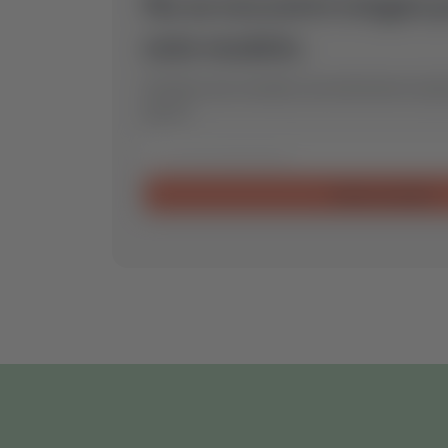
No se encontró ningún 
este modelo.
Envíanos una consulta y encontraremos la pi
para ti.
Enviar consulta