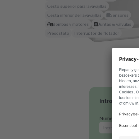
Cesto superior para lavavajillas
Cesta inferior del lavavajillas
Sensores
Bombas y motores
Juntas & válvulas
Presostato
Interruptor de flotador
Introduce tu n
Número de model