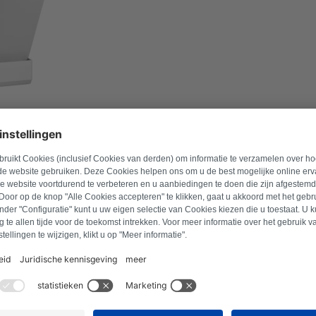
úmero de modelo para encontrar los productos compatib
o
Buscar producto