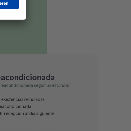
eacondicionada
 reacondicionada según un estándar
e existencias recicladas
 reacondicionada
h, recepción al día siguiente