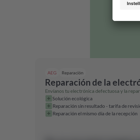
AEG
Reparación
Reparación de la electr
Envíanos tu electrónica defectuosa y la repa
Solución ecológica
Reparación sin resultado - tarifa de revis
Reparación el mismo día de la recepción