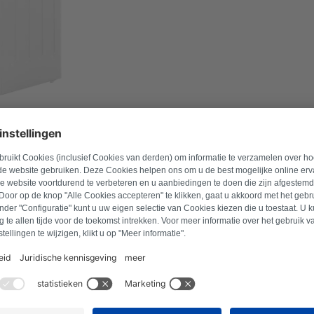
úmero de modelo para encontrar los productos compatib
o
Buscar producto