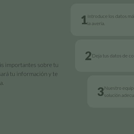
1
Introduce los datos má
la avería.
2
Deja tus datos de c
ás importantes sobre tu
sará tu información y te
a.
3
Nuestro equipo
solución adecu