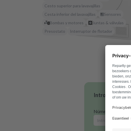
Cesto superior para lavavajillas
Cesta inferior del lavavajillas
Sensores
Bombas y motores
Juntas & válvulas
Presostato
Interruptor de flotador
Introduce tu n
Número de model