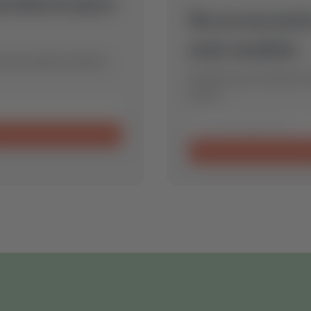
producto para
No se encontr
este modelo.
eza de repuesto óptima
Envíanos una consulta y 
para ti.