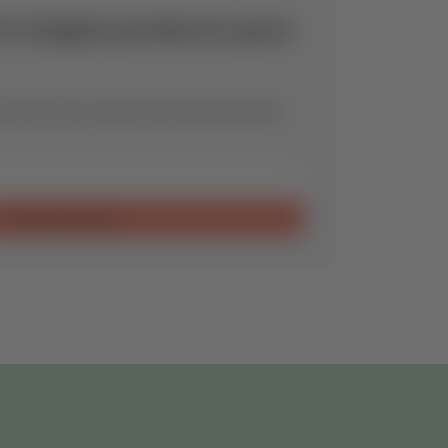
ó ningún producto para
encontraremos la pieza de repuesto óptima
Enviar consulta