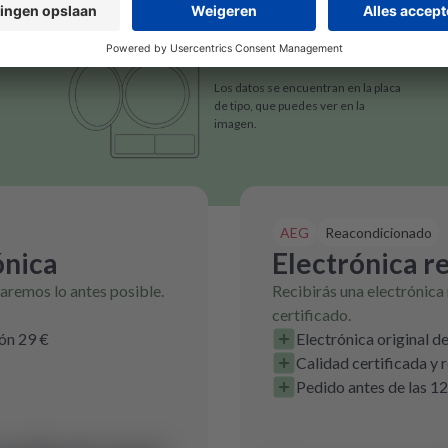
Los datos se encuentran en la placa
de tipo, que puedes ver en la
imagen.
AEG
Reacondicionado
ónica
Electrónica r
raremos lo antes posible.
Recibirás una electrónica
certificado.
ión 29 €
Electrónica original d
Calidad certificada y
Pedido antes de las 12