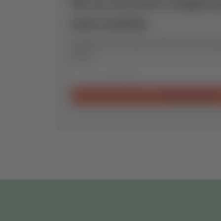
No se encontró ningún 
este modelo.
Envíanos una consulta y encontraremos la pi
para ti.
Enviar consulta