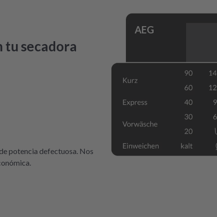
AEG
en tu secadora
 de potencia defectuosa. Nos
conómica.