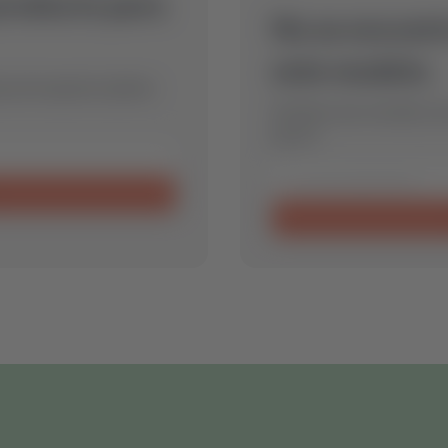
producto para
No se encontr
este modelo.
eza de repuesto óptima
Envíanos una consulta y 
para ti.