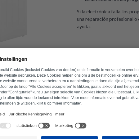
Si la electrónica falla, los p
una reparación profesional o
ayuda.
úmero de modelo para encontrar los productos compatib
o
Buscar producto