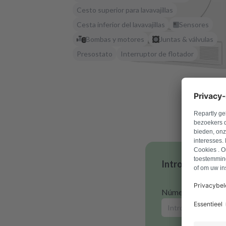
Cesto superior para lavavajillas
Cesta inferior del lavavajillas
Sensores
Bombas y motores
Juntas & válvulas
Presostato
Interruptor de flotador
Introduce tu n
Número de model