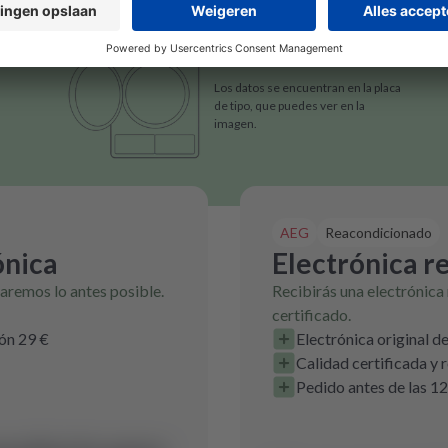
Los datos se encuentran en la placa
de tipo, que puedes ver en la
imagen.
AEG
Reacondicionado
ónica
Electrónica r
raremos lo antes posible.
Recibirás una electrónica
certificado.
ión 29 €
Electrónica original d
Calidad certificada y
Pedido antes de las 12