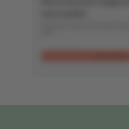
No se encontró ningún 
este modelo.
Envíanos una consulta y encontraremos la pi
para ti.
Enviar consulta