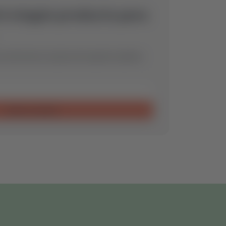
ó ningún producto para
encontraremos la pieza de repuesto óptima
Enviar consulta