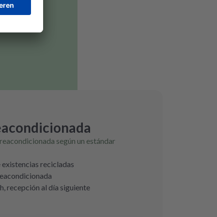
eacondicionada
 reacondicionada según un estándar
e existencias recicladas
 reacondicionada
h, recepción al día siguiente