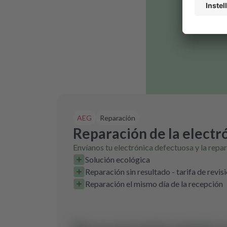
AEG
Reparación
Reparación de la electr
Envíanos tu electrónica defectuosa y la repa
Solución ecológica
Reparación sin resultado - tarifa de revis
Reparación el mismo día de la recepción