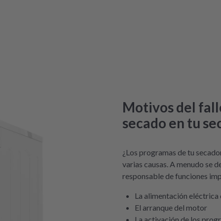
Motivos del fal
secado en tu s
¿Los programas de tu secado
varias causas. A menudo se d
responsable de funciones impo
La alimentación eléctrica 
El arranque del motor
La activación de los pro