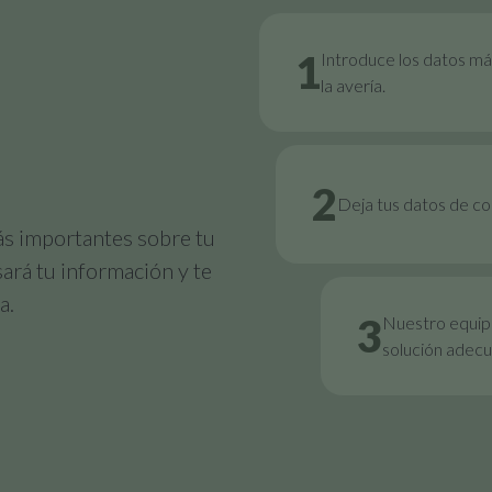
1
Introduce los datos má
la avería.
2
Deja tus datos de c
ás importantes sobre tu
sará tu información y te
a.
3
Nuestro equipo
solución adecu