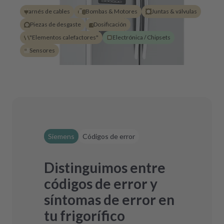
arnés de cables
Bombas & Motores
Juntas & válvulas
Piezas de desgaste
Dosificación
"Elementos calefactores"
Electrónica / Chipsets
Sensores
Siemens
Códigos de error
Distinguimos entre
códigos de error y
síntomas de error en
tu frigorífico