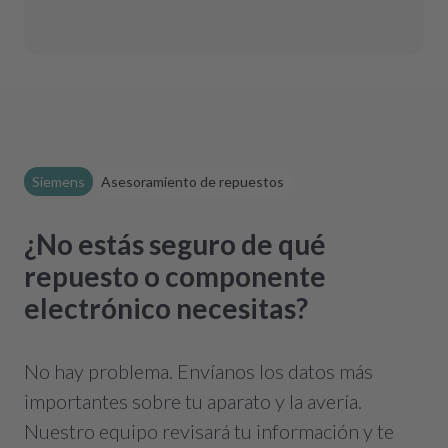
Si tu horno no funciona, podemos
ayudarte con una reparación
electrónica o con módulos
electrónicos reacondicionados. Para
que tu frigorífico Siemens
vuelva a
funcionar rápidamente.
Siemens
Asesoramiento de repuestos
¿No estás seguro de qué
repuesto o componente
electrónico necesitas?
No hay problema. Envíanos los datos más
importantes sobre tu aparato y la avería.
Nuestro equipo revisará tu información y te