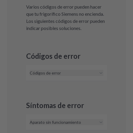
Varios códigos de error pueden hacer
que tu frigorífico Siemens no encienda.
Los siguientes códigos de error pueden
indicar posibles soluciones.
Códigos de error
Códigos de error
Actualmente no conocemos códigos
de error para los frigoríficos y
congeladores Siemens. Si ves un
Síntomas de error
código de error en tu equipo, no
dudes en ponerte en contacto con
nosotros y encontraremos una
Aparato sin funcionamiento
solución.