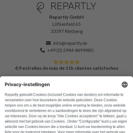
Repartly GmbH
Löfkenfeld 65
33397 Rietberg
info@repartly.de
+49 (0) 2944 4899480
4.9 estrellas de más de 11k clientes satisfechos
PREGUNTAS FRECUENTES
Todos los códigos de error
Sobre nosotros
Pulsa