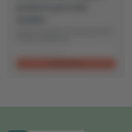
producto para este
modelo.
Envíanos una consulta y encontraremos la pieza
de repuesto óptima para ti.
Enviar consulta