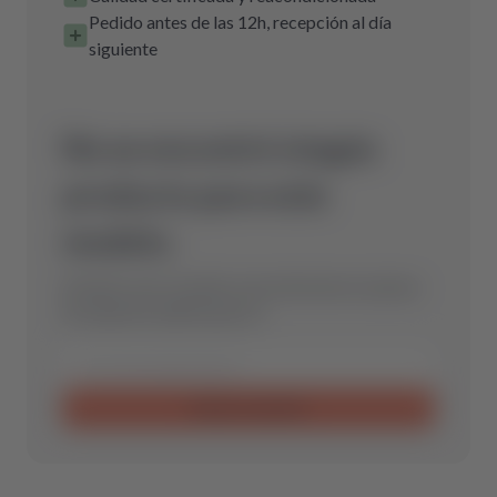
Pedido antes de las 12h, recepción al día
siguiente
No se encontró ningún
producto para este
modelo.
Envíanos una consulta y encontraremos la pieza
de repuesto óptima para ti.
Enviar consulta