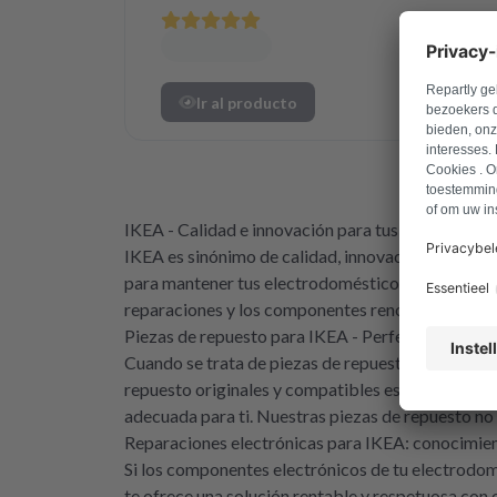
Ir al producto
IKEA - Calidad e innovación para tus electrodom
IKEA es sinónimo de calidad, innovación y fiabil
para mantener tus electrodomésticos IKEA en perfe
reparaciones y los componentes renovados adecu
Piezas de repuesto para IKEA - Perfectas y durad
Cuando se trata de piezas de repuesto para tus e
repuesto originales y compatibles especialmente 
adecuada para ti. Nuestras piezas de repuesto no 
Reparaciones electrónicas para IKEA: conocimien
Si los componentes electrónicos de tu electrodom
te ofrece una solución rentable y respetuosa con