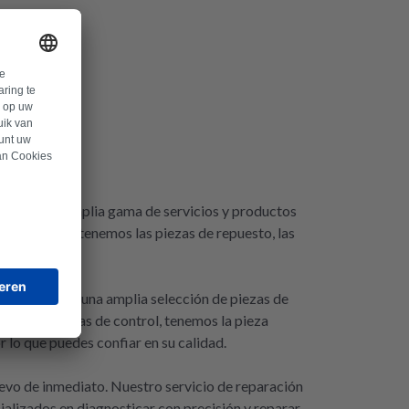
ecemos una amplia gama de servicios y productos
cadora IKEA, tenemos las piezas de repuesto, las
emas.
Te ofrecemos una amplia selección de piezas de
tores o placas de control, tenemos la pieza
 lo que puedes confiar en su calidad.
evo de inmediato. Nuestro servicio de reparación
alizados en diagnosticar con precisión y reparar