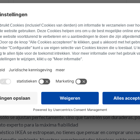
Ir al producto
1
More pages
ésticos
idad en electrodomésticos desde hace décadas. En Repartly, te ofr
cto estado. Tanto si tienes una lavadora, un lavavajillas o una se
ados para que tus electrodomésticos sigan funcionando sin probl
eras
lectrodomésticos IKEA, en Repartly has venido al lugar adecuado. 
desarrolladas para IKEA. Ya se trate de bombas, elementos calefac
sólo se ajustan perfectamente, sino que también son duraderas, por
to experto para la máxima fiabilidad
éstico IKEA se estropean, no tienes que pensar en comprar uno nu
 el medio ambiente. Nuestros experimentados técnicos están especi