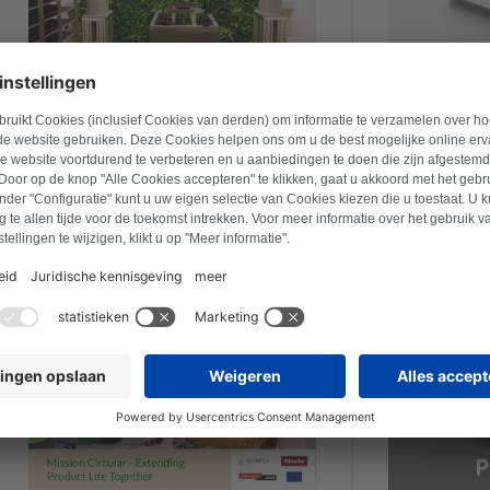
Repartly bringt weiter Bewegung in
Repartly Se
den Reparaturmarkt
19.8.2025
3.7.2025
Descargar