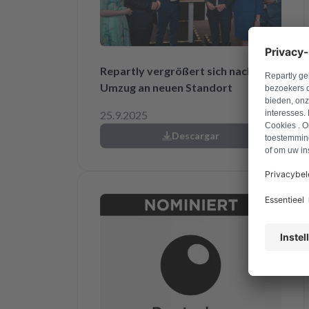
Repartly vergrößert sich nach
Umzug an neuen Standort
25.9.2025
Descargar