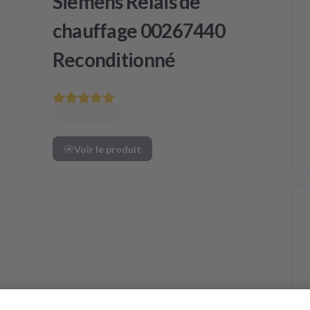
Siemens Relais de
chauffage 00267440
Reconditionné
Voir le produit