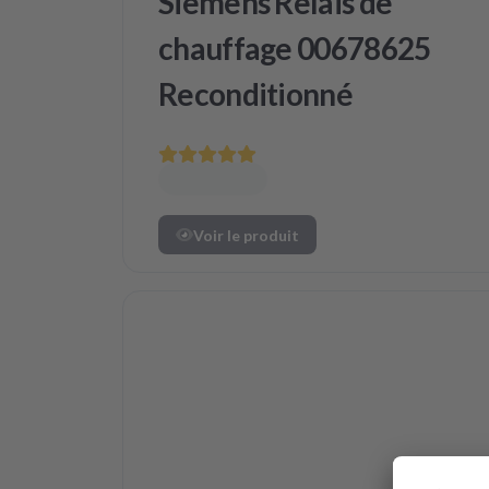
Siemens Relais de
chauffage 00678625
Reconditionné
Voir le produit