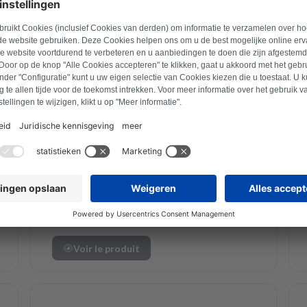
Siemens
Siemens Joint de porte
00489359
Reconditionné
Voir le produit