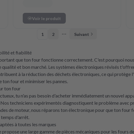
Voir le produit
1
2
Suivant
More pages
lité et fiabilité
important que ton four fonctionne correctement. C'est pourquoi no
te qualité et bon marché. Les systèmes électroniques révisés t'off
contribuent à la réduction des déchets électroniques, ce qui protège
 ton four et minimiser les pannes.
ur ton four
ctueux, tu n'as pas besoin d'acheter immédiatement un nouvel appa
 Nos techniciens expérimentés diagnostiquent le problème avec préc
s de moteur, nous réparons ton électronique pour que ton four fo
s temps d'arrêt.
aptées à toutes les marques
e propose une large gamme de pièces mécaniques pour les fours de