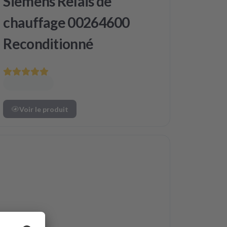
Siemens Relais de
chauffage 00264600
Reconditionné
Voir le produit