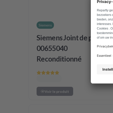
Siemens
Siemens Joint de porte
00655040
Reconditionné
Voir le produit