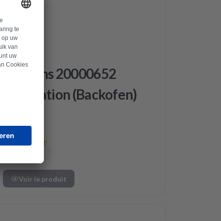
Siemens
Siemens 20000652
Réparation (Backofen)
Voir le produit