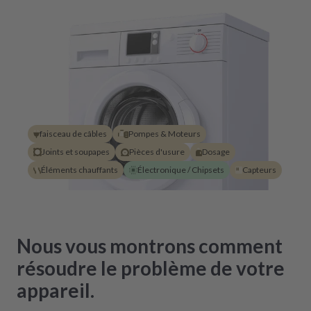
faisceau de câbles
Pompes & Moteurs
Joints et soupapes
Pièces d'usure
Dosage
Éléments chauffants
Électronique / Chipsets
Capteurs
Nous vous montrons comment
résoudre le problème de votre
appareil.