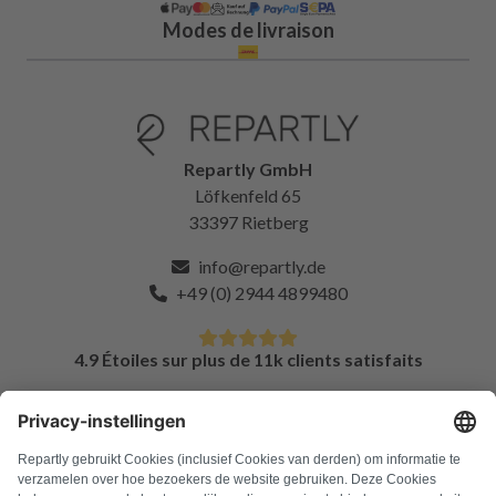
Modes de livraison
Repartly GmbH
Löfkenfeld 65
33397 Rietberg
info@repartly.de
+49 (0) 2944 4899480
4.9 Étoiles sur plus de 11k clients satisfaits