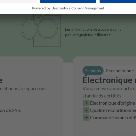
Les informations se trouvent sur la
plaque signalétique illustrée.
Siemens
Reconditionné
e
Électronique
 et nous la réparerons
Vous recevrez une carte é
standards certifiés.
Électronique d’origine
ion de 29 €
Qualité reconditionnée
Commandé avant midi, 