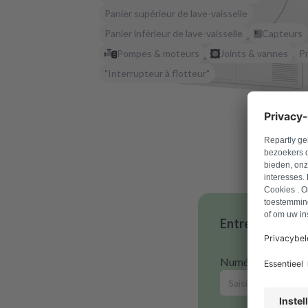
Panier supérieur de lave-vaisselle
Panier inférieur de lave-vaisselle
Capteurs
Pompes & moteurs
Joints & vannes
P
"Interrupteur à flotteur"
Entrez votre nu
Numéro de modèl