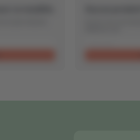
our ce modèle.
Aucun produit
ons la pièce détachée
Envoyez-nous votre deman
idéale pour vous.
e