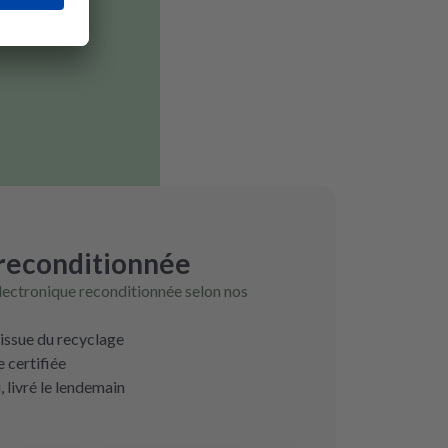
 reconditionnée
lectronique reconditionnée selon nos
 issue du recyclage
 certifiée
livré le lendemain