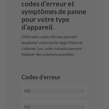
codes d’erreur et
symptômes de panne
pour votre type
d’appareil.
Différents codes d’erreur peuvent
empêcher votre sèche-linge Miele de
s’allumer. Les codes suivants peuvent
indiquer des solutions possibles.
Codes d’erreur
F50
Le code d’erreur F50 correspond
généralement à une panne
F53