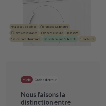
faisceau de câbles
Pompes & Moteurs
Joints et soupapes
Pièces d'usure
Dosage
Éléments chauffants
Électronique / Chipsets
Capteurs
Miele
Codes d’erreur
Nous faisons la
distinction entre