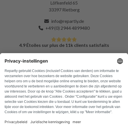
Löfkenfeld 65
33397 Rietberg
info@repartly.de
+49 (0) 2944 4899480
4.9 Étoiles sur plus de 11k clients satisfaits
FAQ
Tous les codes d'erreur
À propos de nous
Presse
Mentions légales
Confidentialité
Conditions générales