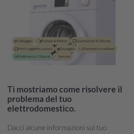
Cablaggio
Pompe & Motori
Guarnizioni & Valvole
Parti soggette a usura
Dosaggio
Elementi riscaldanti
Elettronica / Chipset
Sensori
Ti mostriamo come risolvere il
problema del tuo
elettrodomestico.
Dacci alcune informazioni sul tuo