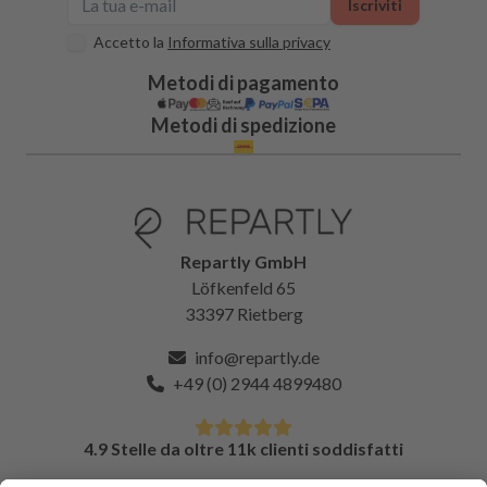
Iscriviti
Accetto la
Informativa sulla privacy
Metodi di pagamento
Metodi di spedizione
Repartly GmbH
Löfkenfeld 65
33397 Rietberg
info@repartly.de
+49 (0) 2944 4899480
4.9 Stelle da oltre 11k clienti soddisfatti