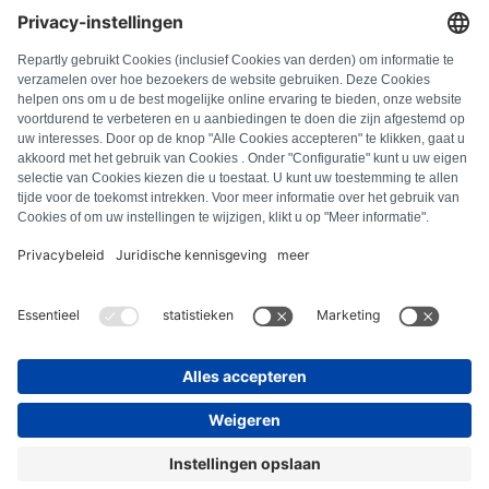
DOMANDE FREQUENTI
Tutti i codici di errore
Chi siamo
Stampa
Note legali
Protezione dei dati
Termini e condizioni
Diritto di recesso
Informativa sui cookie
Linee guida di sicurezza
Recesso dal contratto
© Repartly
2026