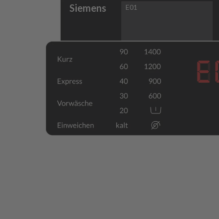
Siemens
E01
E