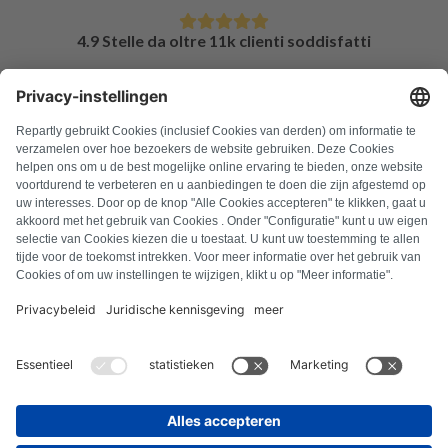
4.9 Stelle da oltre 11k clienti soddisfatti
DOMANDE FREQUENTI
Tutti i codici di errore
Chi siamo
Stampa
Note legali
Protezione dei dati
Termini e condizioni
Diritto di recesso
Informativa sui cookie
Linee guida di sicurezza
Recesso dal contratto