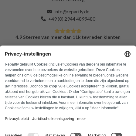
info@repartly.de
+49 (0) 2944 4899480
4.9 Sterren van meer dan 11k tevreden klanten
FAQ
Alle foutcodes
Over ons
Druk op
Colofon
Privacyverklaring
Algemene voorwaarden
Herroepingsbeleid