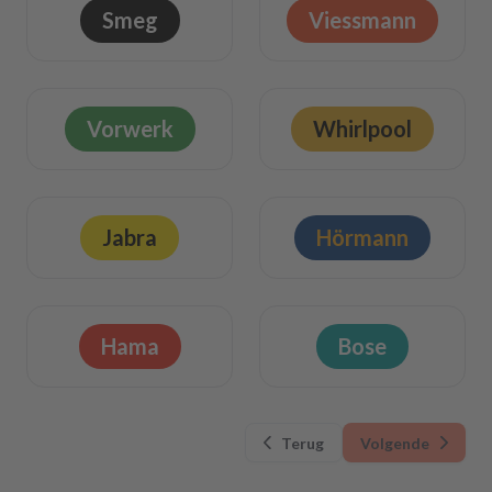
Smeg
Viessmann
Vorwerk
Whirlpool
Jabra
Hörmann
Hama
Bose
Terug
Volgende