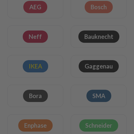
AEG
Bosch
Neff
Bauknecht
IKEA
Gaggenau
Bora
SMA
Enphase
Schneider