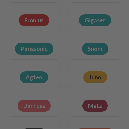
Fronius
Gigaset
Panasonic
Snom
Agfeo
Juno
Danfoss
Metz