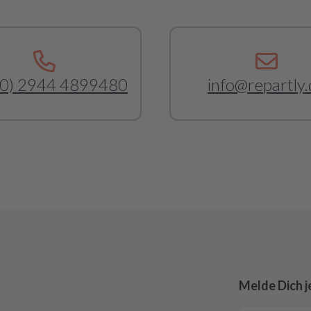
(0) 2944 4899480
info@repartly.
Melde Dich j