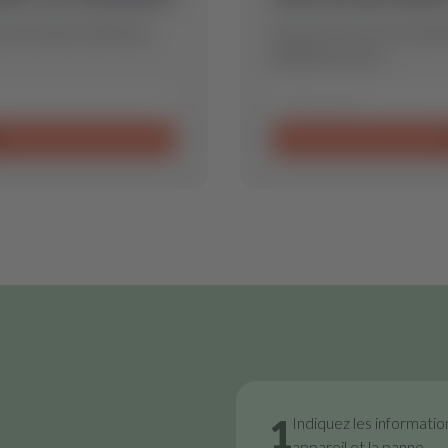
ons la pièce détachée
Envoyez-nous votre deman
idéale pour vous.
e
1
Indiquez les informatio
appareil et la panne.