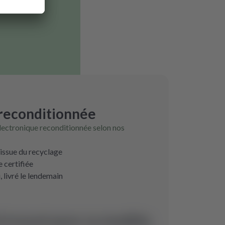
 reconditionnée
lectronique reconditionnée selon nos
 issue du recyclage
 certifiée
livré le lendemain
 trouvé pour ce modèle.