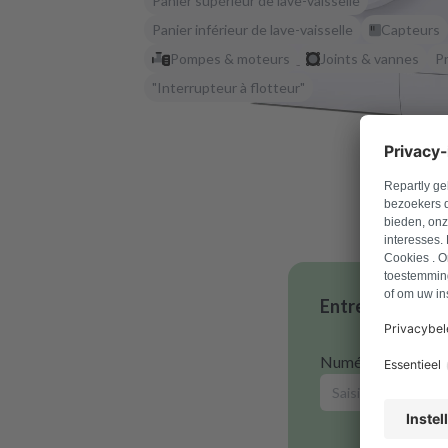
Panier supérieur de lave-vaisselle
Panier inférieur de lave-vaisselle
Capteurs
Pompes & moteurs
Joints & vannes
P
"Interrupteur à flotteur"
Entrez votre nu
Numéro de modèl