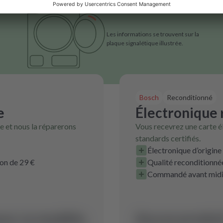
Les informations se trouvent sur la
plaque signalétique illustrée.
Bosch
Reconditionné
e
Électronique
 et nous la réparerons
Vous recevrez une carte é
standards certifiés.
Électronique d’origine
ion de 29 €
Qualité reconditionnée
Commandé avant midi, 
our ce modèle.
Aucun produit