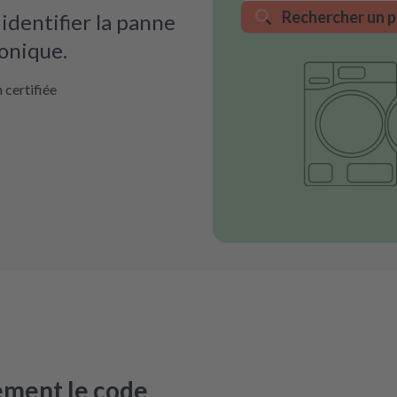
Rechercher un p
dentifier la panne
ronique.
 certifiée
ement le code