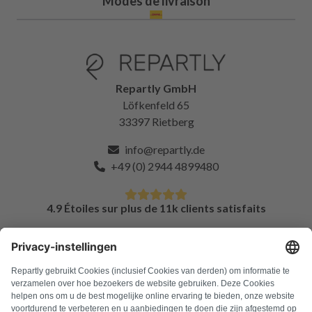
Modes de livraison
Repartly GmbH
Löfkenfeld 65
33397 Rietberg
info@repartly.de
+49 (0) 2944 4899480
4.9 Étoiles sur plus de 11k clients satisfaits
FAQ