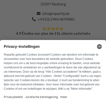
33397 Rietberg
info@repartly.de
+49 (0) 2944 4899480
4.9 Étoiles sur plus de 11k clients satisfaits
FAQ
Tous les codes d'erreur
À propos de nous
Presse
Mentions légales
Confidentialité
Conditions générales
Droit de rétractation