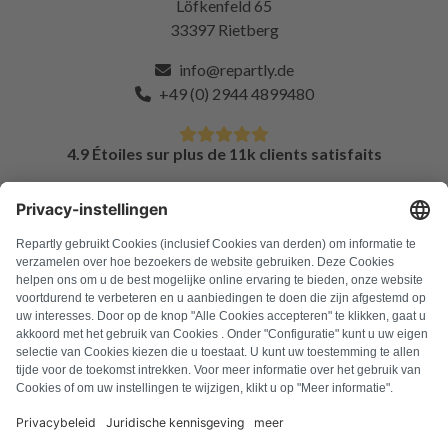
Löfkenfeld 65
33397 Rietberg
info@repartly.de
+49 (0) 2944 4899480
4.9 Étoiles sur plus de 11k clients satisfaits
FAQ
Tous les codes d'erreur
À propos de nous
Presse
Mentions légales
Confidentialité
Conditions générales