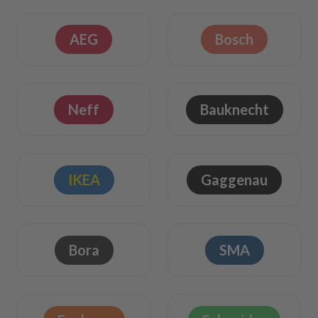
AEG
Bosch
Neff
Bauknecht
IKEA
Gaggenau
Bora
SMA