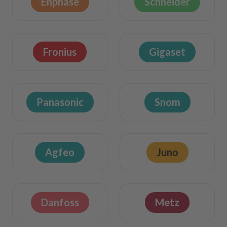
Enphase
Schneider
Fronius
Gigaset
Panasonic
Snom
Agfeo
Juno
Danfoss
Metz