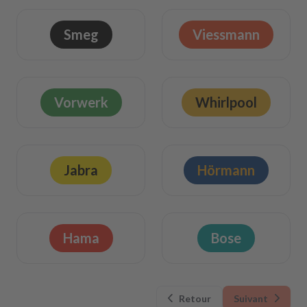
Smeg
Viessmann
Vorwerk
Whirlpool
Jabra
Hörmann
Hama
Bose
Retour
Suivant