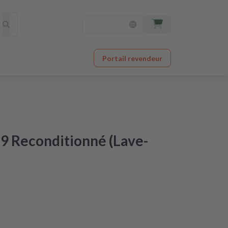
Portail revendeur
9 Reconditionné (Lave-
vré le lendemain
 en qualité d’origine