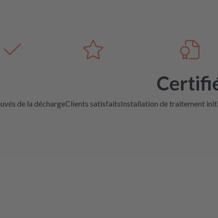
Certifi
auvés de la décharge
Clients satisfaits
Installation de traitement init