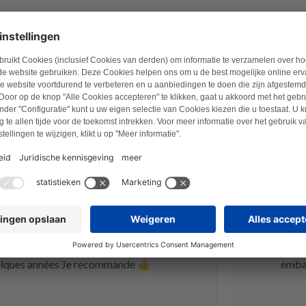
 satisfaits
10 juillet 2025
avid Hartmann
ne carte électronique d un sèche linge
Site Web
e d alimentation, elle est revenue et
commander 
arfaitement. Pour le prix c est une
une pièc
re, le sèche linge est reparti pour
rapidemen
es années Je recommande 👍
emballag