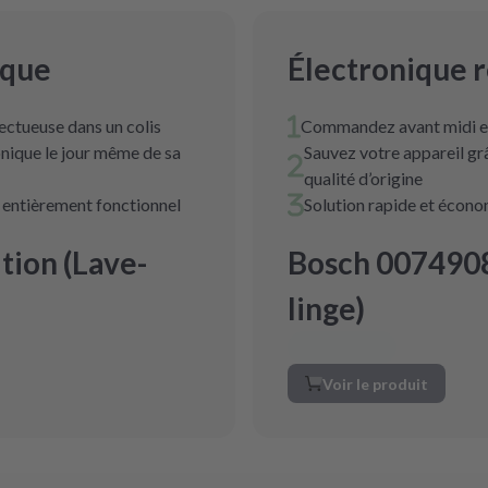
ique
Électronique 
ectueuse dans un colis
Commandez avant midi et
nique le jour même de sa
Sauvez votre appareil g
qualité d’origine
t entièrement fonctionnel
Solution rapide et écon
ion (Lave-
Bosch 0074908
linge)
Voir le produit