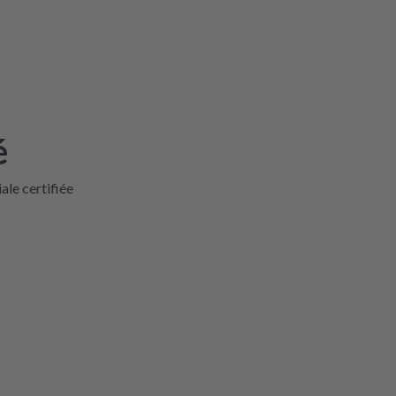
é
iale certifiée