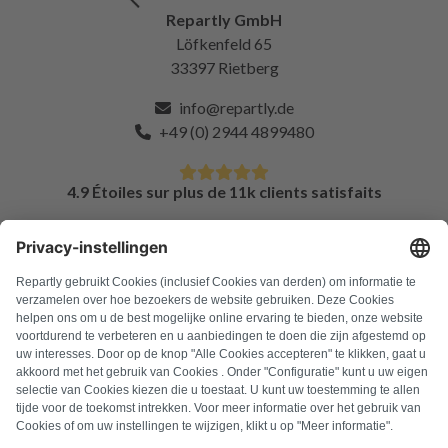
Repartly GmbH
Löfkenfeld 65
33397 Rietberg
info@repartly.de
+49 (0) 2944 4899480
4.9 Étoiles sur plus de 11k clients satisfaits
FAQ
Tous les codes d'erreur
À propos de nous
Presse
Mentions légales
Confidentialité