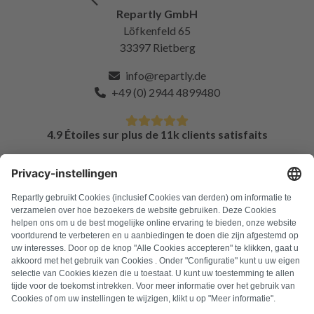
Repartly GmbH
Löfkenfeld 65
33397 Rietberg
info@repartly.de
+49 (0) 2944 4899480
4.9 Étoiles sur plus de 11k clients satisfaits
FAQ
Tous les codes d'erreur
À propos de nous
Presse
Mentions légales
Confidentialité