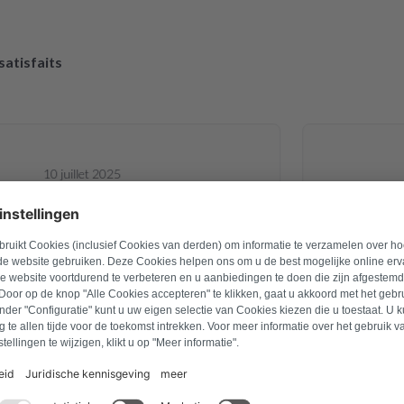
 satisfaits
10 juillet 2025
avid Hartmann
 carte électronique d un sèche linge
Site Web 
d alimentation, elle est revenue et
commander la
rfaitement. Pour le prix c est une
une pièce
e, le sèche linge est reparti pour
rapidement.
s années Je recommande 👍
emballage 