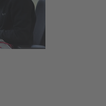
Installation simple grâce 
Disponible
,
Délai de livr
Ajouter au panie