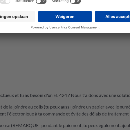
ctueux et tu as besoin d'un EL 424 ? Nous t'aidons avec une soluti
de la joindre au colis (tu peux aussi joindre un papier avec le nu
t l'électronique à ta commande et évite des délais de traitement 
tueuse (REMARQUE : pendant le paiement, tu peux également ajouter 