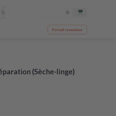
Portail revendeur
éparation (Sèche-linge)
ctroménager à un prix imbattable
 après réception