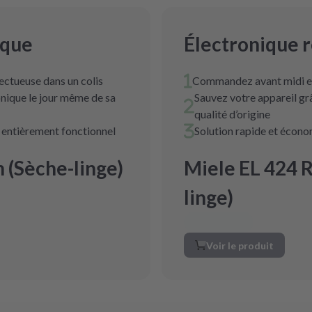
ique
Électronique 
ectueuse dans un colis
Commandez avant midi et
nique le jour même de sa
Sauvez votre appareil g
qualité d’origine
t entièrement fonctionnel
Solution rapide et écon
 (Sèche-linge)
Miele EL 424 
linge)
Voir le produit