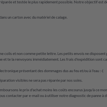
réparée et testée le plus rapidement possible. Notre objectif est de
ans un carton avec du matériel de calage.
 colis et non comme petite lettre. Les petits envois ne disposent p
e et te la renvoyons immédiatement. Les frais d'expédition sont 
ectronique présentant des dommages dus au feu et/ou à l'eau :-(
éparation visibles ne sera pas réparée par nos soins.
remboursons le prix d'achat moins les coûts encourus jusqu'à ce mo
nous contacter par e-mail ou à utiliser notre diagnostic de panne à d