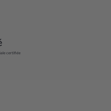
é
iale certifiée