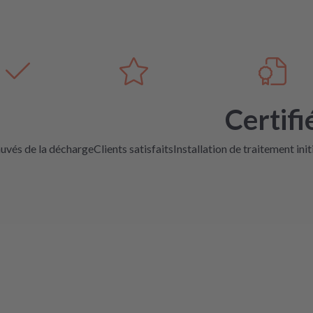
Certifi
auvés de la décharge
Clients satisfaits
Installation de traitement init