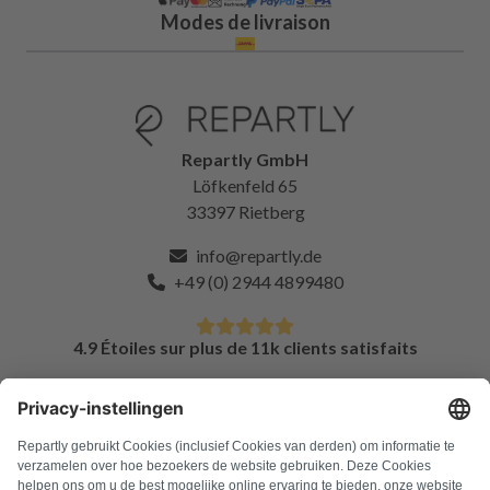
Modes de livraison
Repartly GmbH
Löfkenfeld 65
33397 Rietberg
info@repartly.de
+49 (0) 2944 4899480
4.9 Étoiles sur plus de 11k clients satisfaits