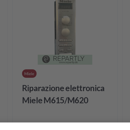
Miele
Riparazione elettronica
Miele M615/M620