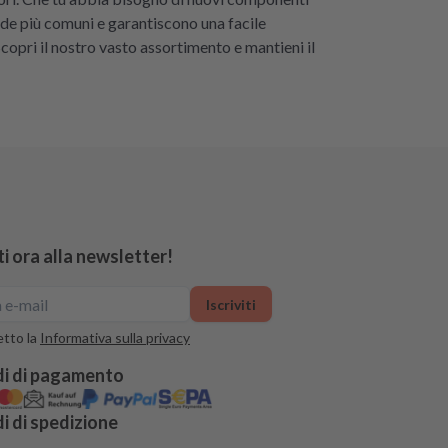
onde più comuni e garantiscono una facile
copri il nostro vasto assortimento e mantieni il
iti ora alla newsletter!
Iscriviti
tto la
Informativa sulla privacy
i di pagamento
 di spedizione