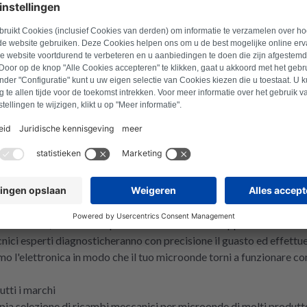
Vai al prodotto
1
More pages
bilità e affidabilità
he il tuo microonde funzioni perfettamente. Ecco perché offriamo 
tà e convenienti. I componenti elettronici ricondizionati offrono le
i elettronici, a tutto vantaggio dell'ambiente. Affidati ai nostri rica
il tuo microonde
ifettoso, non devi acquistare subito un nuovo apparecchio. Il nostr
cnici esperti diagnosticheranno con precisione il guasto ed effettu
mo l'elettronica in modo che il tuo microonde torni a funzionare com
utti i marchi
'ampia selezione di ricambi meccanici per microonde di molti produt