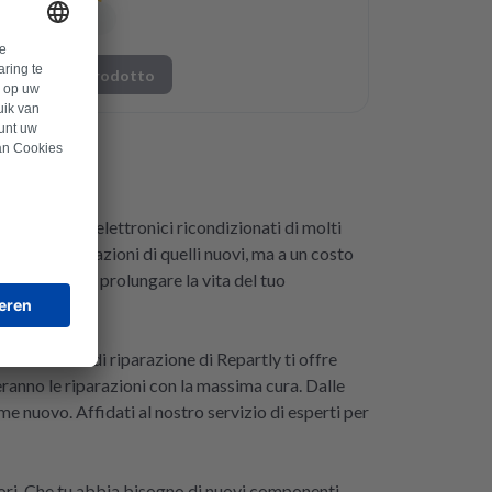
Vai al prodotto
componenti elettronici ricondizionati di molti
 stesse prestazioni di quelli nuovi, ma a un costo
mbi testati per prolungare la vita del tuo
o servizio di riparazione di Repartly ti offre
eranno le riparazioni con la massima cura. Dalle
e nuovo. Affidati al nostro servizio di esperti per
tori. Che tu abbia bisogno di nuovi componenti