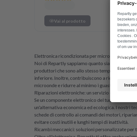
Vai al prodotto
Elettronica ricondizionata per microonde - sosteni
Noi di Repartly sappiamo quanto sia importante c
produttori che sono allo stesso tempo di alta quali
inferiore. Inoltre, contribuiscono a ridurre i rifiut
microonde e ridurre al minimo i guasti.
Riparazioni elettroniche: un servizio esperto per 
Se un componente elettronico del tuo microonde è d
un'alternativa economica ed ecologica. I nostri te
schede di controllo ai comandi dei motori, riparia
evitare costi inutili e lunghi tempi di inattività.
Ricambi meccanici: soluzioni personalizzate per t
Oltre all'elettronica, Repartly ti offre anche un