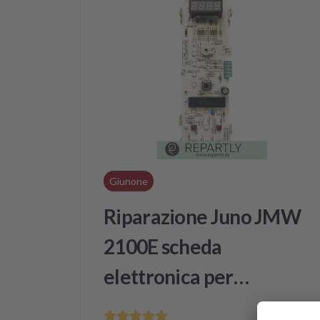
Giunone
Riparazione Juno JMW
2100E scheda
elettronica per
microonde