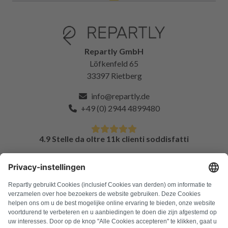
Repartly GmbH
Löfkenfeld 65
33397 Rietberg
info@repartly.de
+49 (0) 2944 4899480
4.9 Stelle da oltre 11k clienti soddisfatti
DOMANDE FREQUENTI
Tutti i codici di errore