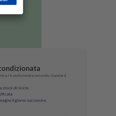
icondizionata
ronica ricondizionata secondo standard
a stock di riciclo
tificata
nsegna il giorno successivo