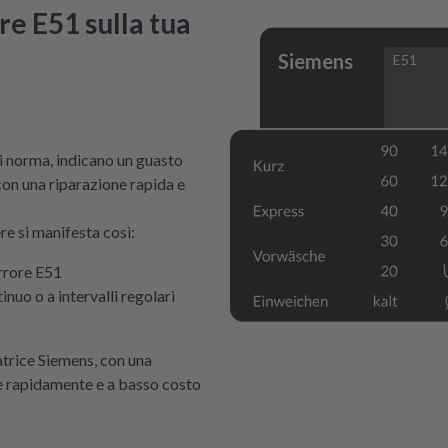
re E51 sulla tua
Siemens
E51
i norma, indicano un guasto
 con una riparazione rapida e
re si manifesta così:
errore E51
nuo o a intervalli regolari
gatrice Siemens, con una
ne rapidamente e a basso costo