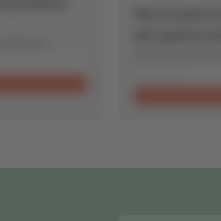
un prodotto
Non è stato t
per questo mo
perfetto per te.
Inviaci una richiesta e tro