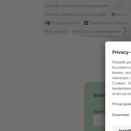
Cestello superiore per lavastoviglie
Cestello inferiore per lavastoviglie
Sensori
Pompe & motori
"Guarnizioni & valvole"
Pressostato
Interruttore a galleggiante
Inserisci il num
Numero modello