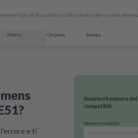
Offerta
Chi siamo
Stampa
iemens
Inserisci il numero de
 E51?
compatibili.
Numero modello
’errore e ti