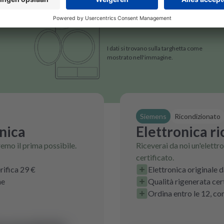
I dati si trovano sulla targhetta come
mostrato nell'immagine.
Siemens
Ricondizionato
onica
Elettronica r
eremo il prima possibile.
Riceverai da noi un'elett
certificato.
rifica 29 €
Elettronica originale d
ne
Qualità rigenerata cer
Ordina entro le 12, co