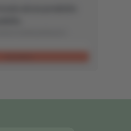
rovato alcun prodotto
dello.
veremo il ricambio perfetto per te.
Invia richiesta