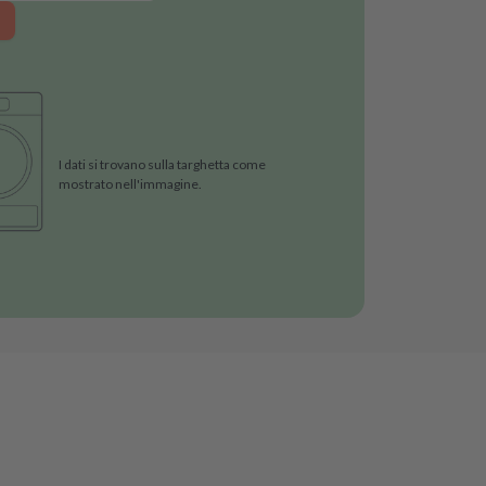
I dati si trovano sulla targhetta come
mostrato nell'immagine.