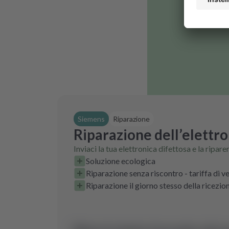
Siemens
Riparazione
Riparazione dell’elettr
Inviaci la tua elettronica difettosa e la ripar
Soluzione ecologica
Riparazione senza riscontro - tariffa di ve
Riparazione il giorno stesso della ricezio