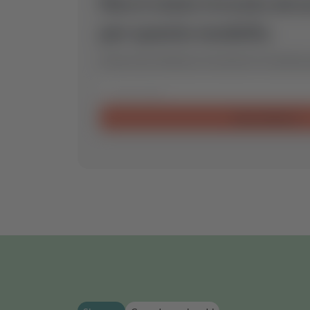
Non è stato trovato alc
per questo modello.
Inviaci una richiesta e troveremo il ricambio 
Invia richiesta