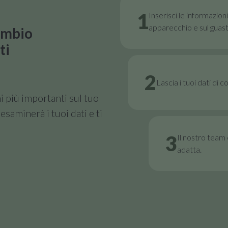
1
Inserisci le informazion
apparecchio e sul guast
cambio
ti
2
Lascia i tuoi dati di 
i più importanti sul tuo
esaminerà i tuoi dati e ti
3
Il nostro team e
adatta.