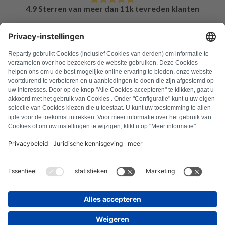
4.9 Sterren van meer dan 11k tevreden klanten
FAQ
Alle foutcodes
Over ons
Druk op
Colofon
Privacyverklaring
Algemene voorwaarden
Herroepingsbeleid
Cookiebeleid
Veiligheidsrichtlijnen
Contract herroepen