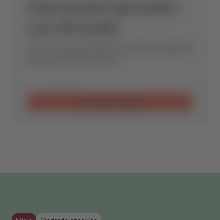
Geen product gevonden
voor dit model.
Stuur ons een aanvraag en wij vinden het optimale
reserveonderdeel voor jou.
Aanvraag verzenden
Miele
Onderdelenadvies