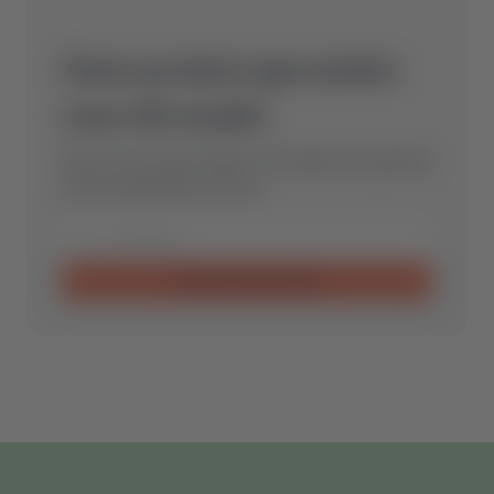
Geen product gevonden
voor dit model.
Stuur ons een aanvraag en wij vinden het optimale
reserveonderdeel voor jou.
Aanvraag verzenden