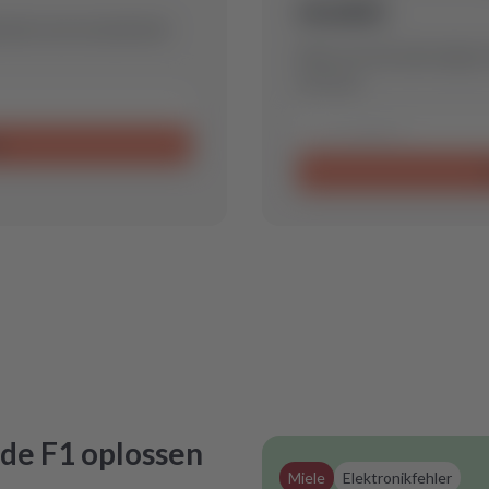
model.
timale reserveonderdeel
Stuur ons een aanvraag en
voor jou.
n
de F1
oplossen
Miele
Elektronikfehler