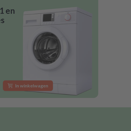
1 en
es
In winkelwagen