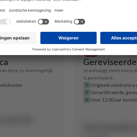
De gegevens staan op het
typeplaatje, dat je kunt vinden zoals
afgebeeld.
Miele
Gereviseerd
ica
Gereviseerde
eren deze zo snel mogelijk.
Je ontvangt elektronica d
is gereviseerd.
zoekskosten
Originele elektronica
Gecertificeerde, gerev
Voor 12:00 uur bestel
voor dit
Geen product