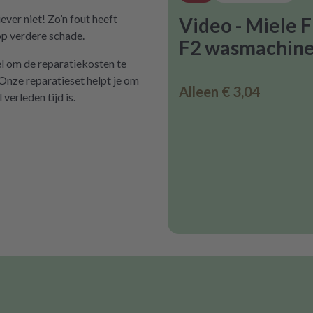
ver niet! Zo’n fout heeft
Video - Miele F
 op verdere schade.
F2 wasmachin
el om de reparatiekosten te
 Onze reparatieset helpt je om
Alleen
€ 3,04
 verleden tijd is.