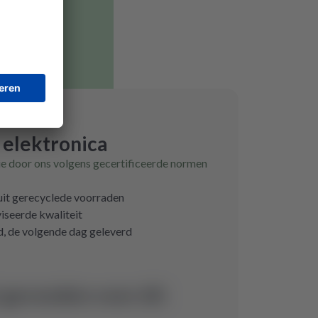
 elektronica
ie door ons volgens gecertificeerde normen
 uit gerecyclede voorraden
iseerde kwaliteit
d, de volgende dag geleverd
 gevonden voor dit