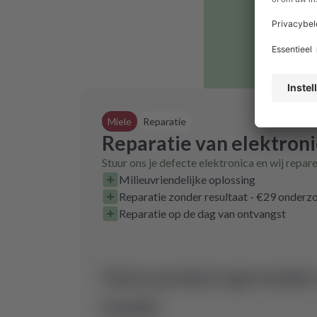
Miele
Reparatie
Reparatie van elektron
Stuur ons je defecte elektronica en wij repar
Milieuvriendelijke oplossing
Reparatie zonder resultaat - €29 onder
Reparatie op de dag van ontvangst
Geen product gevonden 
model.