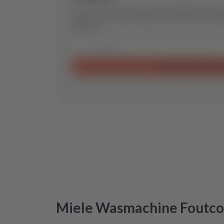
Stuur ons een aanvraag en wij vinden het op
voor jou.
Aanvraag verzende
Miele
Wasmachine
Foutco