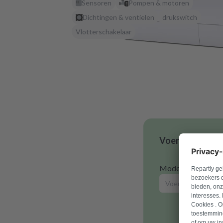
Sensoren
Pompen & motoren
Dichtingen & ventielen
drukswitch
Vlotterschakelaar
Voer je modelnu
Modelnummer