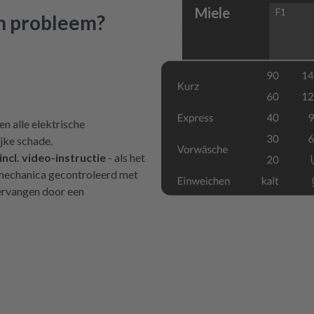
Miele
F1
ch probleem?
n alle elektrische
jke schade.
cl. video-instructie
- als het
e mechanica gecontroleerd met
vervangen door een