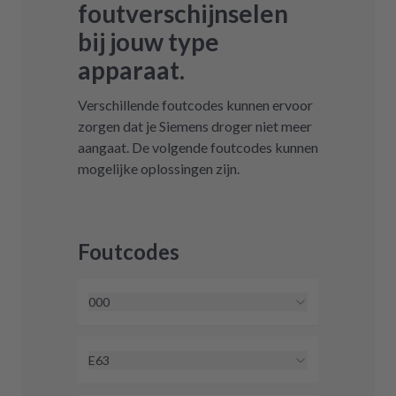
foutverschijnselen
bij jouw type
apparaat.
Verschillende foutcodes kunnen ervoor
zorgen dat je Siemens droger niet meer
aangaat. De volgende foutcodes kunnen
mogelijke oplossingen zijn.
Foutcodes
000
Foutcode 000 is een elektronisch
probleem dat we kunnen oplossen
E63
met een elektronica-reparatie of
Foutcode E63 is een elektronisch