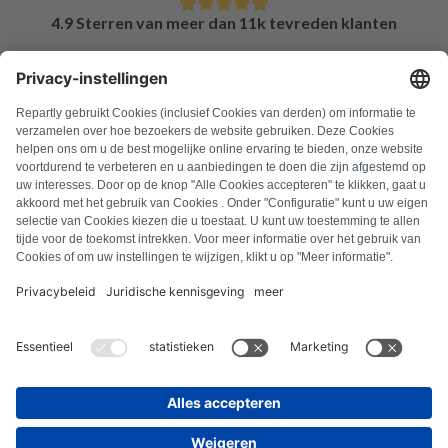
4.9 Sterren van meer dan 11k tevreden klanten
FAQ
Alle foutcodes
Over ons
Druk op
Colofon
Privacyverklaring
Algemene voorwaarden
Herroepingsbeleid
Cookiebeleid
Veiligheidsrichtlijnen
Contract herroepen