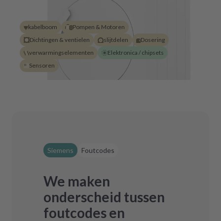
kabelboom
Pompen & Motoren
Dichtingen & ventielen
slijtdelen
Dosering
verwarmingselementen
Elektronica / chipsets
Sensoren
Siemens
Foutcodes
We maken
onderscheid tussen
foutcodes en