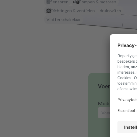
Sensoren
Pompen & motoren
Dichtingen & ventielen
drukswitch
Vlotterschakelaar
Voer je modelnu
Modelnummer