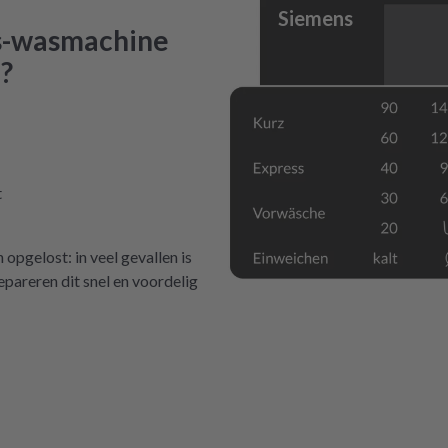
Siemens
ns-wasmachine
?
t
pgelost: in veel gevallen is
pareren dit snel en voordelig