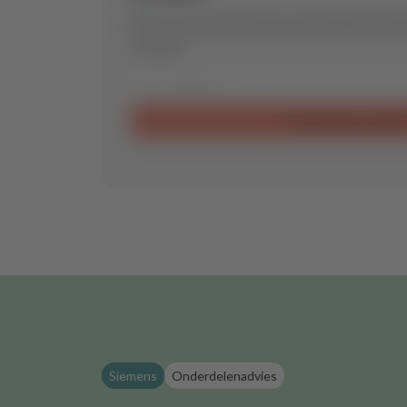
Stuur ons een aanvraag en wij vinden het op
voor jou.
Aanvraag verzende
Siemens
Onderdelenadvies