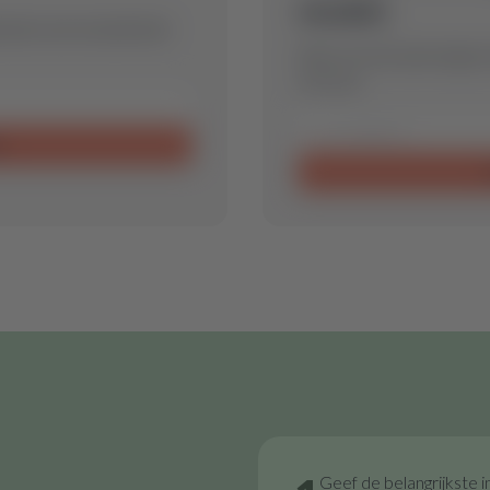
model.
timale reserveonderdeel
Stuur ons een aanvraag en
voor jou.
n
Geef de belangrijkste i