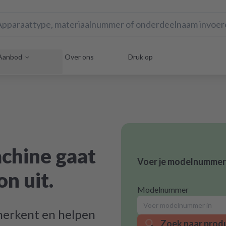
Aanbod
Over ons
Druk op
chine gaat
Voer je modelnummer 
n uit.
Modelnummer
 herkent en helpen
Zoek naar prod