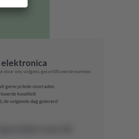
 elektronica
ie door ons volgens gecertificeerde normen
 uit gerecyclede voorraden
iseerde kwaliteit
d, de volgende dag geleverd
 gevonden voor dit