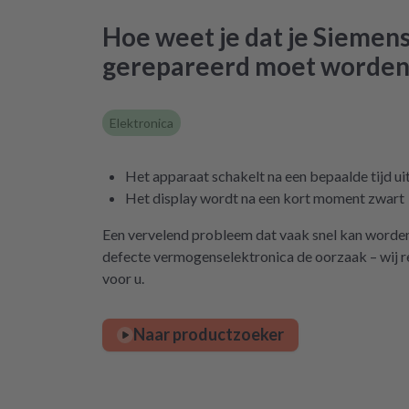
Hoe weet je dat je Sieme
gerepareerd moet worden
Elektronica
Het apparaat schakelt na een bepaalde tijd ui
Het display wordt na een kort moment zwart
Een vervelend probleem dat vaak snel kan worden o
defecte vermogenselektronica de oorzaak – wij re
voor u.
Naar productzoeker