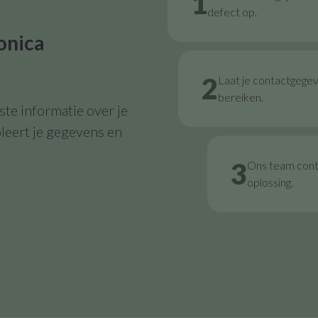
1
defect op.
onica
2
Laat je contactgege
bereiken.
te informatie over je
leert je gegevens en
3
Ons team contr
oplossing.