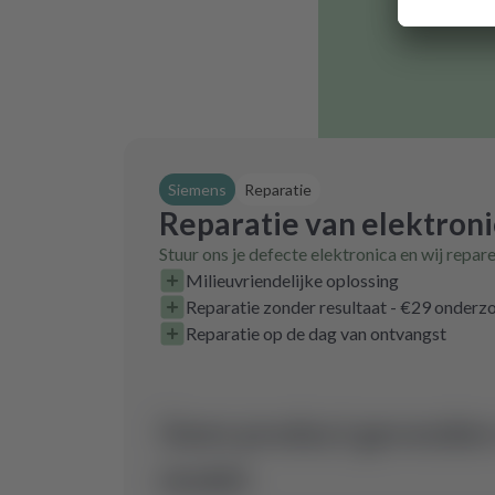
Siemens
Reparatie
Reparatie van elektron
Stuur ons je defecte elektronica en wij repar
Milieuvriendelijke oplossing
Reparatie zonder resultaat - €29 onder
Reparatie op de dag van ontvangst
Geen product gevonden 
model.