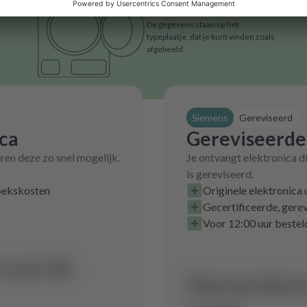
De gegevens staan op het
typeplaatje, dat je kunt vinden zoals
afgebeeld.
Siemens
Gereviseerd
ica
Gereviseerde
eren deze zo snel mogelijk.
Je ontvangt elektronica d
is gereviseerd.
zoekskosten
Originele elektronica
Gecertificeerde, gerev
Voor 12:00 uur bestel
voor dit
Geen product