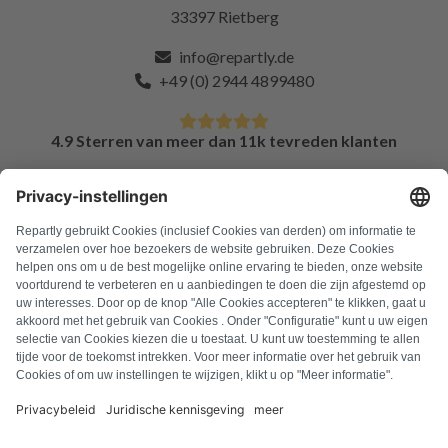
33397 Rietberg
info@repartly.de
+49 (0) 2944 4899480
4.9 Sterren van meer dan 11k tevreden klanten
FAQ
Alle foutcodes
Over ons
Druk op
Colofon
Privacyverklaring
Algemene voorwaarden
Herroepingsbeleid