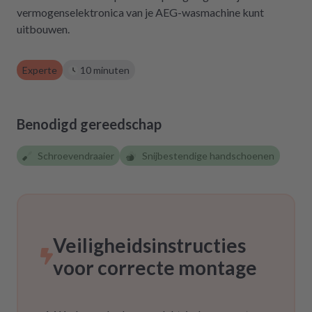
zurückgreifen müssen. Aber gut zu wissen,
vermogenselektronica van je AEG-wasmachine kunt
dass es diese Möglichkeit gibt! Werden wir
uitbouwen.
definitiv weiter empfehlen.
Experte
10 minuten
Benodigd gereedschap
Schroevendraaier
Snijbestendige handschoenen
Veiligheidsinstructies
voor correcte montage