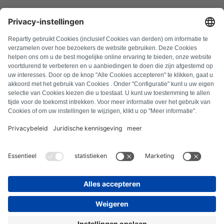
FAQ
Alle foutcodes
Over ons
Druk op
Colofon
Privacyverklaring
Algemene voorwaarden
Herroepingsbeleid
Cookiebeleid
Veiligheidsrichtlijnen
Contract herroepen