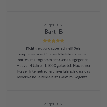
21 april 2026
Bart -B
Richtig gut und super schnell! Sehr
empfehlenswert! Unser Mieletrockner hat
mitten im Programm den Geist aufgegeben.
Hat vor 4 Jahren 1.100€ gekostet. Nach einer
kurzen Internetrecherche erfuhr ich, dass das
leider keine Seltenheit ist. Ganz im Gegenteil.
Eigentlich ist das ein Skandal. Eine kleine
Sicherung für ca. 1 € war durch. Alleine hätte
ich mich da niemals ran getraut. Zum Glück
bin ich auf die Seite von repartly gestoßen.
27 april 2026
Modell und Fehler eingegeben und dann hatte