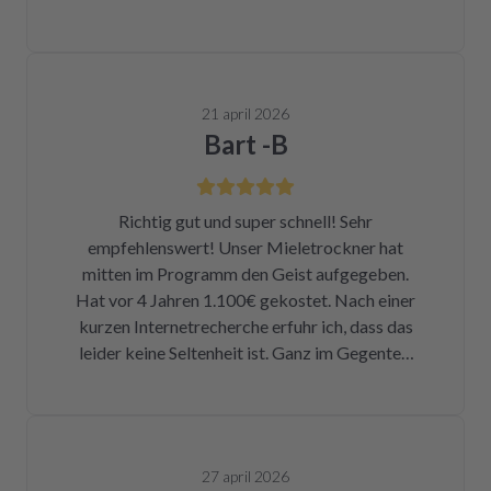
21 april 2026
Bart -B
Richtig gut und super schnell! Sehr
empfehlenswert! Unser Mieletrockner hat
mitten im Programm den Geist aufgegeben.
Hat vor 4 Jahren 1.100€ gekostet. Nach einer
kurzen Internetrecherche erfuhr ich, dass das
leider keine Seltenheit ist. Ganz im Gegenteil.
Eigentlich ist das ein Skandal. Eine kleine
Sicherung für ca. 1 € war durch. Alleine hätte
ich mich da niemals ran getraut. Zum Glück
bin ich auf die Seite von repartly gestoßen.
27 april 2026
Modell und Fehler eingegeben und dann hatte