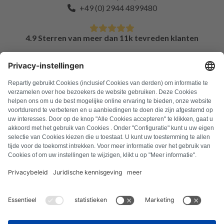
+49 (0) 2944 4899480
4.9 Sterren van meer dan 11k tevreden klanten
FAQ
Alle foutcodes
Over ons
Druk op
Colofon
Privacyverklaring
Algemene voorwaarden
Herroepingsbeleid
Cookiebeleid
Veiligheidsrichtlijnen