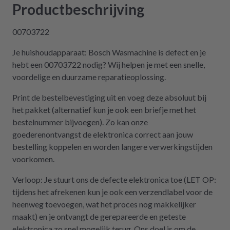
Träumchen. Danke, danke, danke. Wilk gar
Productbeschrijving
nicht erst wissen, was der Mieltechniker
gekostet hätte. Ich hoffe, wir werden in
00703722
Zukunft nicht wieder auf repartly
Je huishoudapparaat: Bosch Wasmachine is defect en je
zurückgreifen müssen. Aber gut zu wissen,
hebt een 00703722 nodig? Wij helpen je met een snelle,
dass es diese Möglichkeit gibt! Werden wir
voordelige en duurzame reparatieoplossing.
definitiv weiter empfehlen.
Print de bestelbevestiging uit en voeg deze absoluut bij
het pakket (alternatief kun je ook een briefje met het
bestelnummer bijvoegen). Zo kan onze
goederenontvangst de elektronica correct aan jouw
bestelling koppelen en worden langere verwerkingstijden
voorkomen.
Verloop: Je stuurt ons de defecte elektronica toe (LET OP:
tijdens het afrekenen kun je ook een verzendlabel voor de
heenweg toevoegen, wat het proces nog makkelijker
maakt) en je ontvangt de gerepareerde en geteste
elektronica zo snel mogelijk terug. Ons doel is om de