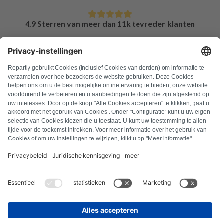
4.9 Sterren van meer dan 11k tevreden klanten
FAQ
Alle foutcodes
Over ons
Druk op
Colofon
Privacyverklaring
Algemene voorwaarden
Herroepingsbeleid
Cookiebeleid
Veiligheidsrichtlijnen
Contract herroepen